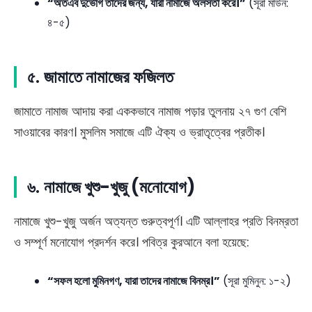
“অতএব দুর্ভোগ তাদের জন্য, যারা নামাজে অলসতা করে।”
(সূরা মাউন:
৪-৫)
৫.
জামাতে নামাজের ফজিলত
জামাতে নামাজ আদায় করা এককভাবে নামাজ পড়ার তুলনায় ২৭ গুণ বেশি
সাওয়াবের কারণ। মুসলিম সমাজে এটি ঐক্য ও ভ্রাতৃত্বের প্রতীক।
৬.
নামাজে খুশু-খুজু (মনোযোগ)
নামাজে খুশু-খুজু অর্জন অত্যন্ত গুরুত্বপূর্ণ। এটি আল্লাহর প্রতি বিনম্রতা
ও সম্পূর্ণ মনোযোগ প্রদর্শন করে। পবিত্র কুরআনে বলা হয়েছে:
“সফল হলো মুমিনগণ, যারা তাদের নামাজে বিনম্র।”
(সূরা মুমিনুন: ১-২)