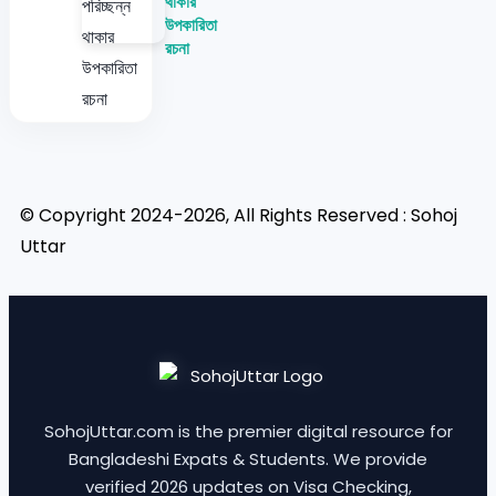
থাকার
উপকারিতা
রচনা
© Copyright 2024-2026, All Rights Reserved : Sohoj
Uttar
SohojUttar.com is the premier digital resource for
Bangladeshi Expats & Students. We provide
verified 2026 updates on Visa Checking,